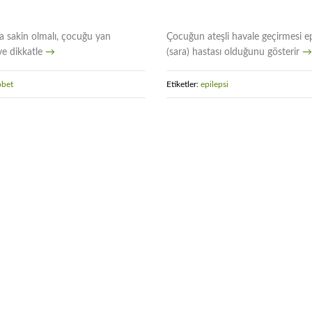
 sakin olmalı, çocuğu yan
Çocuğun ateşli havale geçirmesi ep
ve dikkatle
→
(sara) hastası olduğunu gösterir
→
öbet
Etiketler:
epilepsi