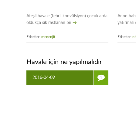
Ateşli havale (febril konvülsiyon) çocuklarda
Anne-baba
oldukça sık rastlanan bir
→
yatırmalı 
Etiketler:
menenjit
Etiketler:
n
Havale için ne yapılmalıdır
2016-04-09
1