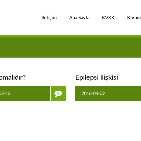
İletişim
Ana Sayfa
KVKK
Kurum
pmalıdır?
Epilepsi ilişkisi
03-13
2016-04-09
0