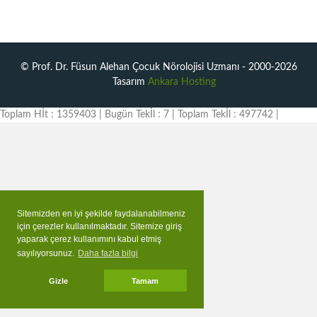
© Prof. Dr. Füsun Alehan Çocuk Nörolojisi Uzmanı - 2000-2026
Tasarım
Ankara Hosting
Toplam Hİt : 1359403 | Bugün Tekİl : 7 | Toplam Tekİl : 497742 |
Sitemizden en iyi şekilde faydalanabilmeniz
için çerezler kullanılmaktadır. Sitemize giriş
yaparak çerez kullanımını kabul etmiş
sayılıyorsunuz.
Daha fazla bilgi
Gizle
Tamam